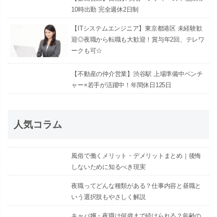
10時出勤 完全週休2日制
【ITシステムエンジニア】東京都港区 未経験歓
迎◎夜職から転職も大歓迎！賞与年2回、テレワ
ークも可☆
【不動産の仲介営業】渋谷駅 上場準備中ベンチ
ャー×若手が活躍中！年間休日125日
人気コラム
風俗で働くメリット・デメリットまとめ｜後悔
しないために知るべき現実
夜職ってどんな種類がある？仕事内容と昼職と
いう選択肢もやさしく解説
キャバ嬢・夜職は何歳まで続けられる？年齢の