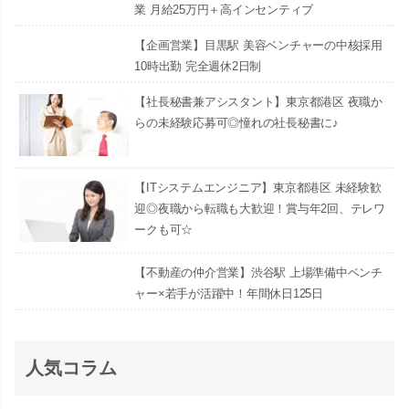
業 月給25万円＋高インセンティブ
【企画営業】目黒駅 美容ベンチャーの中核採用
10時出勤 完全週休2日制
【社長秘書兼アシスタント】東京都港区 夜職か
らの未経験応募可◎憧れの社長秘書に♪
【ITシステムエンジニア】東京都港区 未経験歓
迎◎夜職から転職も大歓迎！賞与年2回、テレワ
ークも可☆
【不動産の仲介営業】渋谷駅 上場準備中ベンチ
ャー×若手が活躍中！年間休日125日
人気コラム