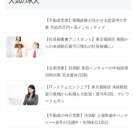
人気の求人
【不動産営業】夜職経験が活かせる賃貸仲介営
業 月給25万円＋高インセンティブ
【社長秘書兼アシスタント】東京都港区 夜職か
らの未経験応募可◎憧れの社長秘書に♪
【企画営業】目黒駅 美容ベンチャーの中核採用
10時出勤 完全週休2日制
【ITシステムエンジニア】東京都港区 未経験歓
迎◎夜職から転職も大歓迎！賞与年2回、テレワ
ークも可☆
【不動産の仲介営業】渋谷駅 上場準備中ベンチ
ャー×若手が活躍中！年間休日125日