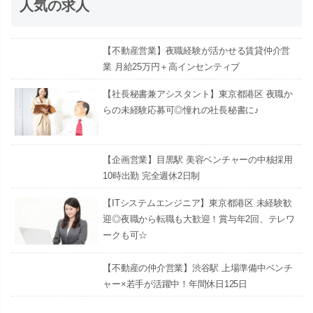
人気の求人
【不動産営業】夜職経験が活かせる賃貸仲介営
業 月給25万円＋高インセンティブ
【社長秘書兼アシスタント】東京都港区 夜職か
らの未経験応募可◎憧れの社長秘書に♪
【企画営業】目黒駅 美容ベンチャーの中核採用
10時出勤 完全週休2日制
【ITシステムエンジニア】東京都港区 未経験歓
迎◎夜職から転職も大歓迎！賞与年2回、テレワ
ークも可☆
【不動産の仲介営業】渋谷駅 上場準備中ベンチ
ャー×若手が活躍中！年間休日125日