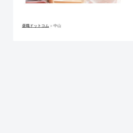
昼職ドットコム
»
中山