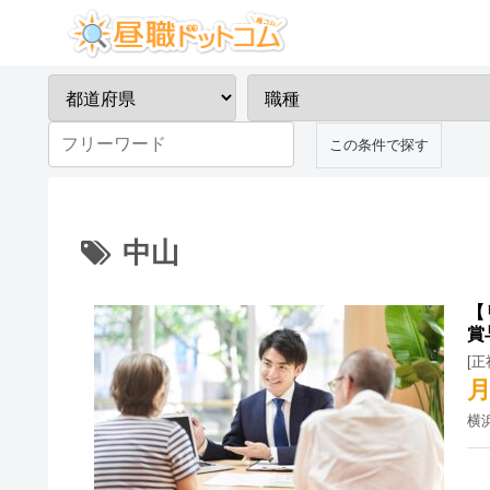
中山
【
賞
[
月
横