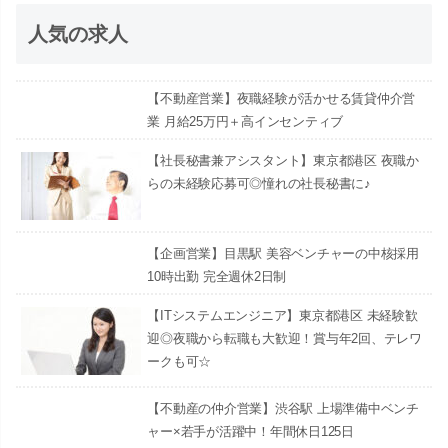
人気の求人
【不動産営業】夜職経験が活かせる賃貸仲介営
業 月給25万円＋高インセンティブ
【社長秘書兼アシスタント】東京都港区 夜職か
らの未経験応募可◎憧れの社長秘書に♪
【企画営業】目黒駅 美容ベンチャーの中核採用
10時出勤 完全週休2日制
【ITシステムエンジニア】東京都港区 未経験歓
迎◎夜職から転職も大歓迎！賞与年2回、テレワ
ークも可☆
【不動産の仲介営業】渋谷駅 上場準備中ベンチ
ャー×若手が活躍中！年間休日125日