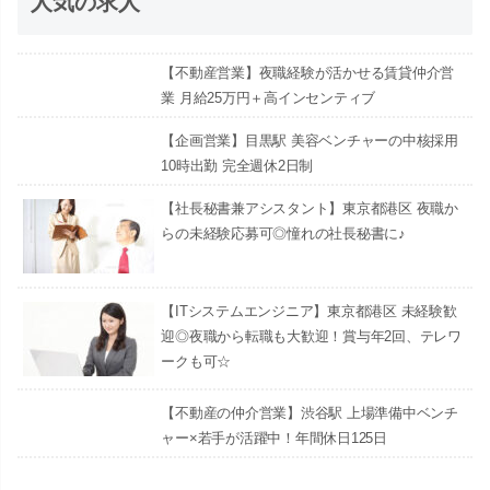
人気の求人
【不動産営業】夜職経験が活かせる賃貸仲介営
業 月給25万円＋高インセンティブ
【企画営業】目黒駅 美容ベンチャーの中核採用
10時出勤 完全週休2日制
【社長秘書兼アシスタント】東京都港区 夜職か
らの未経験応募可◎憧れの社長秘書に♪
【ITシステムエンジニア】東京都港区 未経験歓
迎◎夜職から転職も大歓迎！賞与年2回、テレワ
ークも可☆
【不動産の仲介営業】渋谷駅 上場準備中ベンチ
ャー×若手が活躍中！年間休日125日