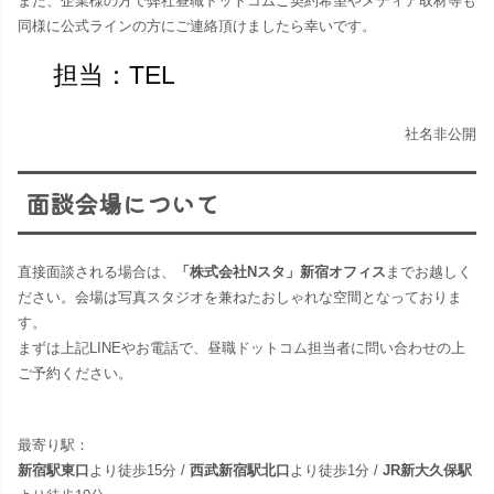
また、企業様の方で弊社昼職ドットコムご契約希望やメディア取材等も
同様に公式ラインの方にご連絡頂けましたら幸いです。
担当：TEL
社名非公開
面談会場について
直接面談される場合は、
「株式会社Nスタ」新宿オフィス
までお越しく
ださい。​会場は写真スタジオを兼ねたおしゃれな空間となっておりま
す。
まずは上記LINEやお電話で、昼職ドットコム担当者に問い合わせの上
ご予約ください。
最寄り駅：
新宿駅東口
より徒歩15分 /
西武新宿駅北口
より徒歩1分 /
JR新大久保駅