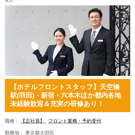
求人
【ホテルフロントスタッフ】天空橋
駅(羽田)・新宿・六本木ほか都内各地
未経験歓迎＆充実の研修あり！
職種：
【正社員】
フロント業務・予約受付
勤務地： 東京都大田区