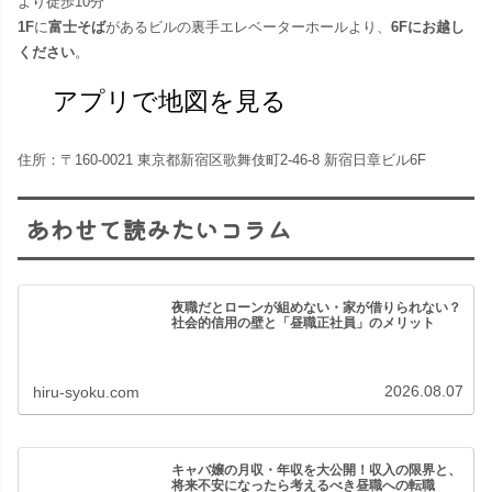
より徒歩10分
1F
に
富士そば
があるビルの裏手エレベーターホールより、
6Fにお越し
ください
。
アプリで地図を見る
住所：〒160-0021 東京都新宿区歌舞伎町2-46-8 新宿日章ビル6F
あわせて読みたいコラム
夜職だとローンが組めない・家が借りられない？
社会的信用の壁と「昼職正社員」のメリット
2026.08.07
hiru-syoku.com
キャバ嬢の月収・年収を大公開！収入の限界と、
将来不安になったら考えるべき昼職への転職