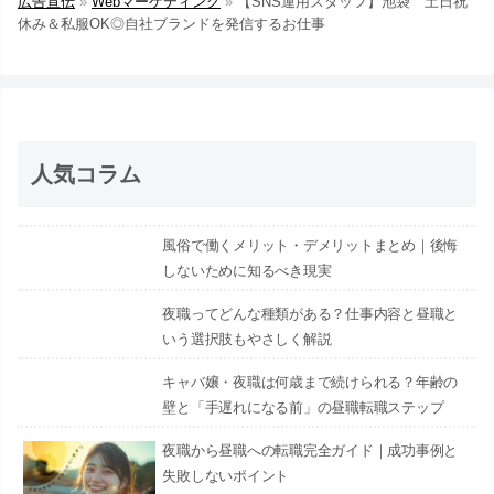
広告宣伝
»
Webマーケティング
»
【SNS運用スタッフ】池袋 土日祝
休み＆私服OK◎自社ブランドを発信するお仕事
人気コラム
風俗で働くメリット・デメリットまとめ｜後悔
しないために知るべき現実
夜職ってどんな種類がある？仕事内容と昼職と
いう選択肢もやさしく解説
キャバ嬢・夜職は何歳まで続けられる？年齢の
壁と「手遅れになる前」の昼職転職ステップ
夜職から昼職への転職完全ガイド｜成功事例と
失敗しないポイント