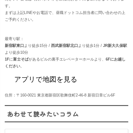
す。
まずは上記LINEやお電話で、昼職ドットコム担当者に問い合わせの上
ご予約ください。
最寄り駅：
新宿駅東口
より徒歩15分 /
西武新宿駅北口
より徒歩1分 /
JR新大久保駅
より徒歩10分
1F
に
富士そば
があるビルの裏手エレベーターホールより、
6Fにお越し
ください
。
アプリで地図を見る
住所：〒160-0021 東京都新宿区歌舞伎町2-46-8 新宿日章ビル6F
あわせて読みたいコラム