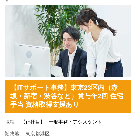
人
【ITサポート事務】東京23区内（赤
坂・新宿・渋谷など）賞与年2回 住宅
手当 資格取得支援あり
職種：
【正社員】
一般事務・アシスタント
勤務地： 東京都港区