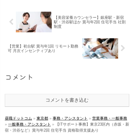
【美容栄養カウンセラー】銀座駅・新宿
駅・渋谷駅ほか 賞与年2回 住宅手当 社割
制度
【営業】初台駅 賞与年1回 リモート勤務
可 月次インセンティブあり
コメント
コメントを書き込む
昼職ドットコム
»
東京都
»
事務・アシスタント
»
営業事務・一般事務
»
一般事務・アシスタント
»
【ITサポート事務】東京23区内（赤坂・新
宿・渋谷など）賞与年2回 住宅手当 資格取得支援あり