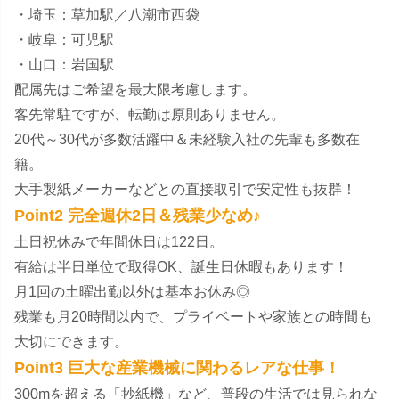
・埼玉：草加駅／八潮市西袋
・岐阜：可児駅
・山口：岩国駅
配属先はご希望を最大限考慮します。
客先常駐ですが、転勤は原則ありません。
20代～30代が多数活躍中＆未経験入社の先輩も多数在
籍。
大手製紙メーカーなどとの直接取引で安定性も抜群！
Point2 完全週休2日＆残業少なめ♪
土日祝休みで年間休日は122日。
有給は半日単位で取得OK、誕生日休暇もあります！
月1回の土曜出勤以外は基本お休み◎
残業も月20時間以内で、プライベートや家族との時間も
大切にできます。
Point3 巨大な産業機械に関わるレアな仕事！
300mを超える「抄紙機」など、普段の生活では見られな