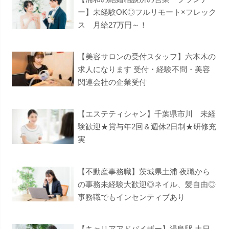
ー】未経験OK◎フルリモート×フレック
ス 月給27万円～！
【美容サロンの受付スタッフ】六本木の
求人になります 受付・経験不問・美容
関連会社の企業受付
【エステティシャン】千葉県市川 未経
験歓迎★賞与年2回＆週休2日制★研修充
実
【不動産事務職】茨城県土浦 夜職から
の事務未経験大歓迎◎ネイル、髪自由◎
事務職でもインセンティブあり
【キャリアアドバイザー】湯島駅 土日