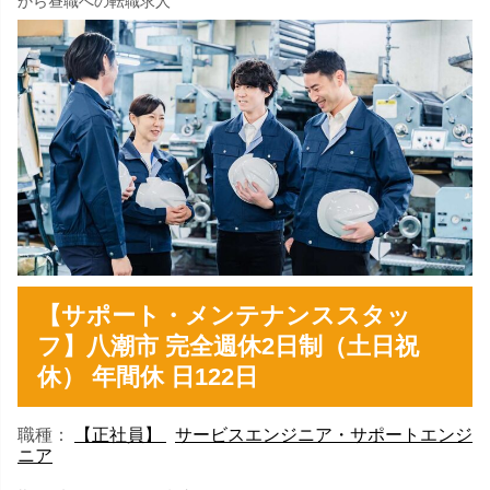
から昼職への転職求人
【サポート・メンテナンススタッ
フ】八潮市 完全週休2日制（土日祝
休） 年間休 日122日
職種：
【正社員】
サービスエンジニア・サポートエンジ
ニア