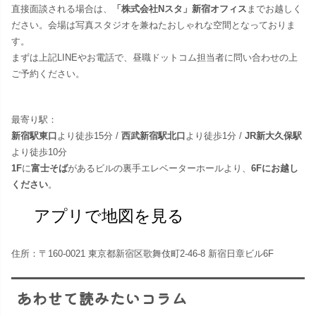
直接面談される場合は、
「株式会社Nスタ」新宿オフィス
までお越しく
ださい。​会場は写真スタジオを兼ねたおしゃれな空間となっておりま
す。
まずは上記LINEやお電話で、昼職ドットコム担当者に問い合わせの上
ご予約ください。
最寄り駅：
新宿駅東口
より徒歩15分 /
西武新宿駅北口
より徒歩1分 /
JR新大久保駅
より徒歩10分
1F
に
富士そば
があるビルの裏手エレベーターホールより、
6Fにお越し
ください
。
アプリで地図を見る
住所：〒160-0021 東京都新宿区歌舞伎町2-46-8 新宿日章ビル6F
あわせて読みたいコラム