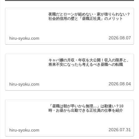
夜職だとローンが組めない・家が借りられない？
社会的信用の壁と「昼職正社員」のメリット
2026.08.07
hiru-syoku.com
キャバ嬢の月収・年収を大公開！収入の限界と、
将来不安になったら考えるべき昼職への転職
2026.08.04
hiru-syoku.com
「昼職は朝が早いから無理…」は勘違い？10
時・お昼から出勤できる正社員の仕事を紹介
2026.07.31
hiru-syoku.com