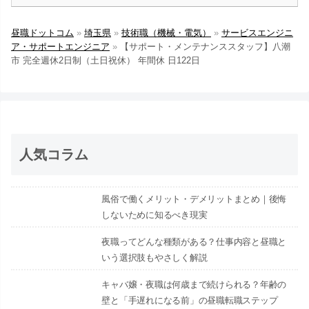
昼職ドットコム
»
埼玉県
»
技術職（機械・電気）
»
サービスエンジニ
ア・サポートエンジニア
»
【サポート・メンテナンススタッフ】八潮
市 完全週休2日制（土日祝休） 年間休 日122日
人気コラム
風俗で働くメリット・デメリットまとめ｜後悔
しないために知るべき現実
夜職ってどんな種類がある？仕事内容と昼職と
いう選択肢もやさしく解説
キャバ嬢・夜職は何歳まで続けられる？年齢の
壁と「手遅れになる前」の昼職転職ステップ