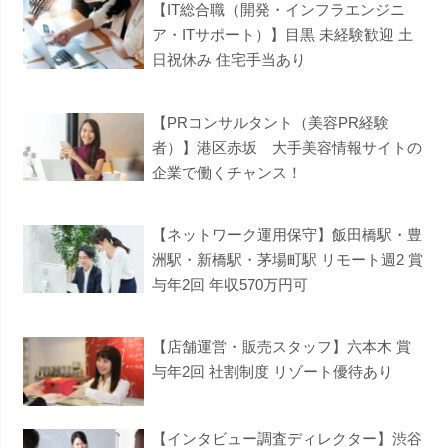
【IT総合職（開発・インフラエンジニ
ア・ITサポート）】目黒 未経験歓迎 土
日祝休み 住宅手当あり
【PRコンサルタント（美容PR経験
者）】港区赤坂 大手美容情報サイトの
企業で働くチャンス！
【ネットワーク運用保守】飯田橋駅・豊
洲駅・新橋駅・茅場町駅 リモート週2 賞
与年2回 年収570万円可
【店舗運営・販売スタッフ】六本木 賞
与年2回 社割制度 リゾート優待あり
【インタビュー調査ディレクター】渋谷