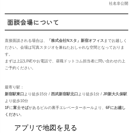
社名非公開
面談会場について
直接面談される場合は、
「株式会社Nスタ」新宿オフィス
までお越しく
ださい。​会場は写真スタジオを兼ねたおしゃれな空間となっておりま
す。
まずは上記LINEやお電話で、昼職ドットコム担当者に問い合わせの上
ご予約ください。
最寄り駅：
新宿駅東口
より徒歩15分 /
西武新宿駅北口
より徒歩1分 /
JR新大久保駅
より徒歩10分
1F
に
富士そば
があるビルの裏手エレベーターホールより、
6Fにお越し
ください
。
アプリで地図を見る