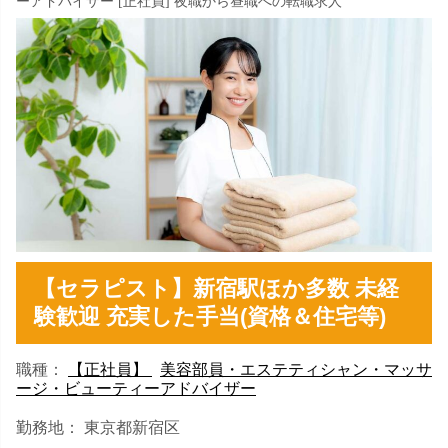
ーアドバイザー [正社員] 夜職から昼職への転職求人
【セラピスト】新宿駅ほか多数 未経
験歓迎 充実した手当(資格＆住宅等)
職種：
【正社員】
美容部員・エステティシャン・マッサ
ージ・ビューティーアドバイザー
勤務地： 東京都新宿区