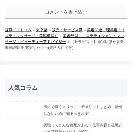
コメントを書き込む
昼職ドットコム
»
東京都
»
販売・サービス職
»
美容関連（理美容・エ
ステ・マッサージ・美容部員）
»
美容部員・エステティシャン・マッ
サージ・ビューティーアドバイザー
»
【セラピスト】新宿駅ほか多数
未経験歓迎 充実した手当(資格＆住宅等)
人気コラム
風俗で働くメリット・デメリットまとめ｜後悔
しないために知るべき現実
夜職ってどんな種類がある？仕事内容と昼職と
いう選択肢もやさしく解説