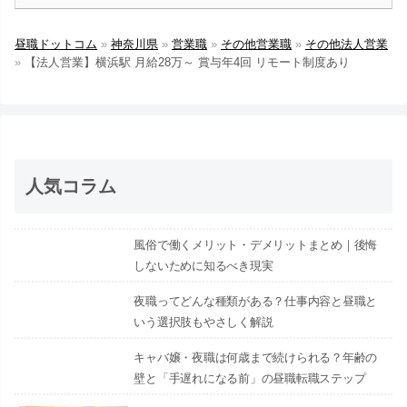
昼職ドットコム
»
神奈川県
»
営業職
»
その他営業職
»
その他法人営業
»
【法人営業】横浜駅 月給28万～ 賞与年4回 リモート制度あり
人気コラム
風俗で働くメリット・デメリットまとめ｜後悔
しないために知るべき現実
夜職ってどんな種類がある？仕事内容と昼職と
いう選択肢もやさしく解説
キャバ嬢・夜職は何歳まで続けられる？年齢の
壁と「手遅れになる前」の昼職転職ステップ