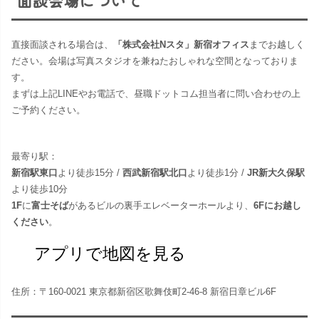
直接面談される場合は、
「株式会社Nスタ」新宿オフィス
までお越しく
ださい。​会場は写真スタジオを兼ねたおしゃれな空間となっておりま
す。
まずは上記LINEやお電話で、昼職ドットコム担当者に問い合わせの上
ご予約ください。
最寄り駅：
新宿駅東口
より徒歩15分 /
西武新宿駅北口
より徒歩1分 /
JR新大久保駅
より徒歩10分
1F
に
富士そば
があるビルの裏手エレベーターホールより、
6Fにお越し
ください
。
アプリで地図を見る
住所：〒160-0021 東京都新宿区歌舞伎町2-46-8 新宿日章ビル6F