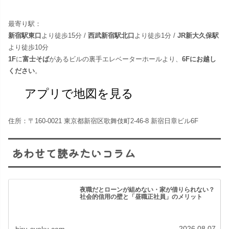
最寄り駅：
新宿駅東口
より徒歩15分 /
西武新宿駅北口
より徒歩1分 /
JR新大久保駅
より徒歩10分
1F
に
富士そば
があるビルの裏手エレベーターホールより、
6Fにお越し
ください
。
アプリで地図を見る
住所：〒160-0021 東京都新宿区歌舞伎町2-46-8 新宿日章ビル6F
あわせて読みたいコラム
夜職だとローンが組めない・家が借りられない？
社会的信用の壁と「昼職正社員」のメリット
2026.08.07