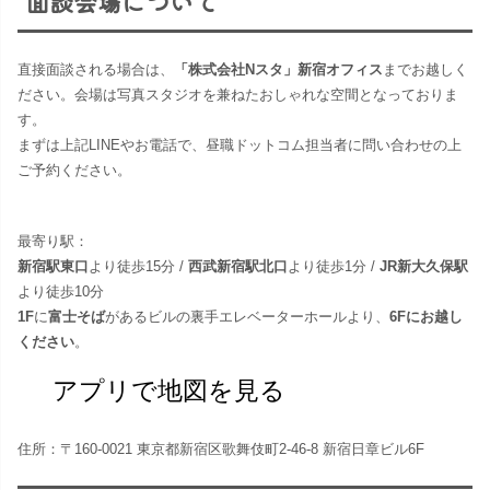
面談会場について
直接面談される場合は、
「株式会社Nスタ」新宿オフィス
までお越しく
ださい。​会場は写真スタジオを兼ねたおしゃれな空間となっておりま
す。
まずは上記LINEやお電話で、昼職ドットコム担当者に問い合わせの上
ご予約ください。
最寄り駅：
新宿駅東口
より徒歩15分 /
西武新宿駅北口
より徒歩1分 /
JR新大久保駅
より徒歩10分
1F
に
富士そば
があるビルの裏手エレベーターホールより、
6Fにお越し
ください
。
アプリで地図を見る
住所：〒160-0021 東京都新宿区歌舞伎町2-46-8 新宿日章ビル6F