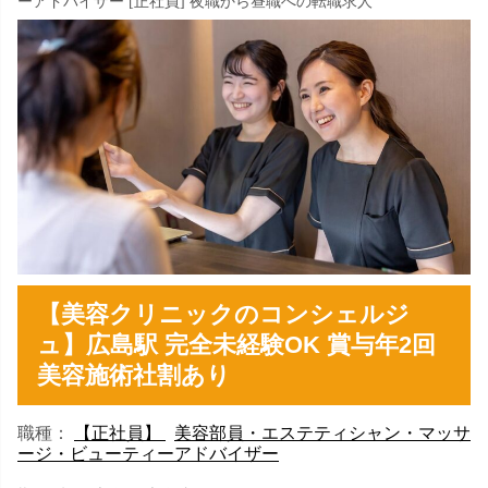
ーアドバイザー [正社員] 夜職から昼職への転職求人
【美容クリニックのコンシェルジ
ュ】広島駅 完全未経験OK 賞与年2回
美容施術社割あり
職種：
【正社員】
美容部員・エステティシャン・マッサ
ージ・ビューティーアドバイザー