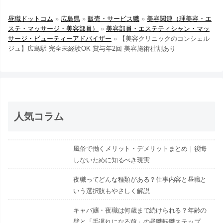
昼職ドットコム
»
広島県
»
販売・サービス職
»
美容関連（理美容・エ
ステ・マッサージ・美容部員）
»
美容部員・エステティシャン・マッ
サージ・ビューティーアドバイザー
»
【美容クリニックのコンシェル
ジュ】広島駅 完全未経験OK 賞与年2回 美容施術社割あり
人気コラム
風俗で働くメリット・デメリットまとめ｜後悔
しないために知るべき現実
夜職ってどんな種類がある？仕事内容と昼職と
いう選択肢もやさしく解説
キャバ嬢・夜職は何歳まで続けられる？年齢の
壁と「手遅れになる前」の昼職転職ステップ