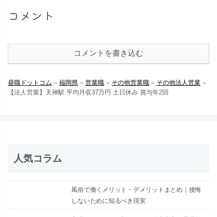
コメント
コメントを書き込む
昼職ドットコム
»
福岡県
»
営業職
»
その他営業職
»
その他法人営業
»
【法人営業】天神駅 平均月収37万円 土日休み 賞与年2回
人気コラム
風俗で働くメリット・デメリットまとめ｜後悔
しないために知るべき現実