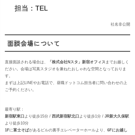
担当：TEL
社名非公開
面談会場について
直接面談される場合は、
「株式会社Nスタ」新宿オフィス
までお越しく
ださい。​会場は写真スタジオを兼ねたおしゃれな空間となっておりま
す。
まずは上記LINEやお電話で、昼職ドットコム担当者に問い合わせの上
ご予約ください。
最寄り駅：
新宿駅東口
より徒歩15分 /
西武新宿駅北口
より徒歩1分 /
JR新大久保駅
より徒歩10分
1F
に
富士そば
があるビルの裏手エレベーターホールより、
6Fにお越し