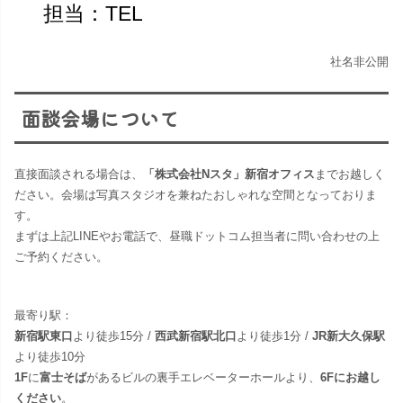
担当：TEL
社名非公開
面談会場について
直接面談される場合は、
「株式会社Nスタ」新宿オフィス
までお越しく
ださい。​会場は写真スタジオを兼ねたおしゃれな空間となっておりま
す。
まずは上記LINEやお電話で、昼職ドットコム担当者に問い合わせの上
ご予約ください。
最寄り駅：
新宿駅東口
より徒歩15分 /
西武新宿駅北口
より徒歩1分 /
JR新大久保駅
より徒歩10分
1F
に
富士そば
があるビルの裏手エレベーターホールより、
6Fにお越し
ください
。