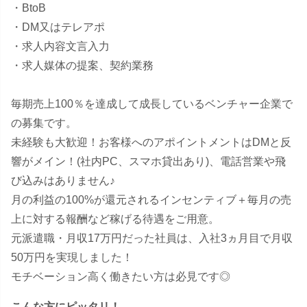
・BtoB
・DM又はテレアポ
・求人内容文言入力
・求人媒体の提案、契約業務
毎期売上100％を達成して成長しているベンチャー企業で
の募集です。
未経験も大歓迎！お客様へのアポイントメントはDMと反
響がメイン！(社内PC、スマホ貸出あり)、電話営業や飛
び込みはありません♪
月の利益の100%が還元されるインセンティブ＋毎月の売
上に対する報酬など稼げる待遇をご用意。
元派遣職・月収17万円だった社員は、入社3ヵ月目で月収
50万円を実現しました！
モチベーション高く働きたい方は必見です◎
こんな方にピッタリ！