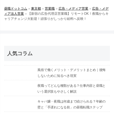
昼職ドットコム
»
東京都
»
営業職
»
広告・メディア営業
»
広告・メデ
ィア法人営業
»
【新宿の広告代理店営業職】リモートOK！夜職からキ
ャリアチェンジ大歓迎！頑張りがしっかり給料へ反映！
人気コラム
風俗で働くメリット・デメリットまとめ｜後悔
しないために知るべき現実
夜職ってどんな種類がある？仕事内容と昼職と
いう選択肢もやさしく解説
キャバ嬢・夜職は何歳まで続けられる？年齢の
壁と「手遅れになる前」の昼職転職ステップ