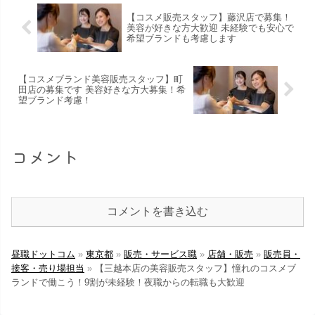
【コスメ販売スタッフ】藤沢店で募集！
美容が好きな方大歓迎 未経験でも安心で
希望ブランドも考慮します
【コスメブランド美容販売スタッフ】町
田店の募集です 美容好きな方大募集！希
望ブランド考慮！
コメント
コメントを書き込む
昼職ドットコム
»
東京都
»
販売・サービス職
»
店舗・販売
»
販売員・
接客・売り場担当
»
【三越本店の美容販売スタッフ】憧れのコスメブ
ランドで働こう！9割が未経験！夜職からの転職も大歓迎