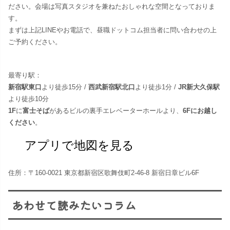
ださい。​会場は写真スタジオを兼ねたおしゃれな空間となっておりま
す。
まずは上記LINEやお電話で、昼職ドットコム担当者に問い合わせの上
ご予約ください。
最寄り駅：
新宿駅東口
より徒歩15分 /
西武新宿駅北口
より徒歩1分 /
JR新大久保駅
より徒歩10分
1F
に
富士そば
があるビルの裏手エレベーターホールより、
6Fにお越し
ください
。
アプリで地図を見る
住所：〒160-0021 東京都新宿区歌舞伎町2-46-8 新宿日章ビル6F
あわせて読みたいコラム