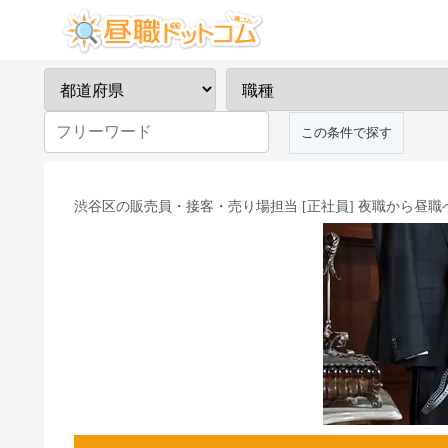
渋谷区の販売員・接客・売り場担当 [正社員] 夜職から昼