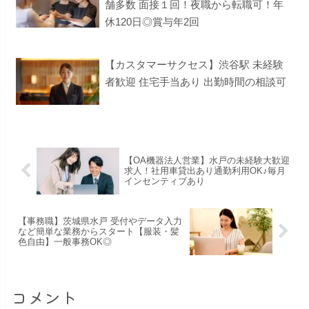
舗多数 面接１回！夜職から転職可！年
休120日◎賞与年2回
【カスタマーサクセス】渋谷駅 未経験
者歓迎 住宅手当あり 出勤時間の相談可
【OA機器法人営業】水戸の未経験大歓迎
求人！社用車貸出あり通勤利用OK♪毎月
インセンティブあり
【事務職】茨城県水戸 受付やデータ入力
など簡単な業務からスタート【服装・髪
色自由】一般事務OK◎
コメント