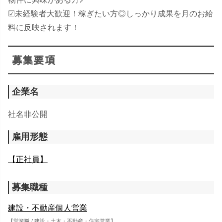
☑​未経験者大歓迎！稼ぎたい方◎しっかり成果を月のお給
料に反映されます！
募集要項
企業名
社名非公開
雇用形態
【正社員】
募集職種
建設・不動産個人営業
【
営業職
/
建設・土木・不動産・住宅営業
】