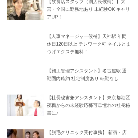
【飲食店スタッフ（副店長候補）】大
宮・全国に勤務地あり 未経験OK キャリ
アUP！
【人事マネージャー候補】天神駅 年間
休日120日以上 テレワーク可 ネイルとま
つげエクステ無料！
【施工管理アシスタント】名古屋駅 通
勤圏内確約 社宅制度あり 転勤なし
【社長秘書兼アシスタント】東京都港区
夜職からの未経験応募可◎憧れの社長秘
書に♪
【脱毛クリニック受付事務】 新宿・店