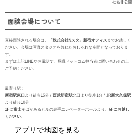
社名非公開
面談会場について
直接面談される場合は、
「株式会社Nスタ」新宿オフィス
までお越しく
ださい。​会場は写真スタジオを兼ねたおしゃれな空間となっておりま
す。
まずは上記LINEやお電話で、昼職ドットコム担当者に問い合わせの上
ご予約ください。
最寄り駅：
新宿駅東口
より徒歩15分 /
西武新宿駅北口
より徒歩1分 /
JR新大久保駅
より徒歩10分
1F
に
富士そば
があるビルの裏手エレベーターホールより、
6Fにお越し
ください
。
アプリで地図を見る