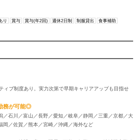
あり
賞与
賞与(年2回)
週休2日制
制服貸出
食事補助
ンティブ制度あり。実力次第で早期キャリアアップも目指せ
の勤務が可能◎
潟／石川／富山／長野／愛知／岐阜／静岡／三重／京都／大
福岡／佐賀／熊本／宮崎／沖縄／海外など