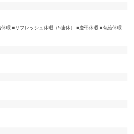
休暇 ■リフレッシュ休暇（5連休） ■慶弔休暇 ■有給休暇