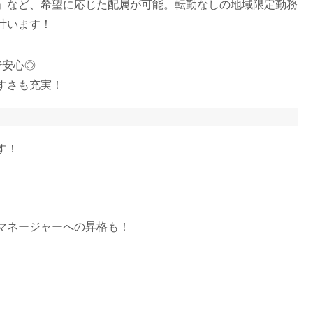
」など、希望に応じた配属が可能。転勤なしの地域限定勤務
叶います！
で安心◎
すさも充実！
す！
マネージャーへの昇格も！