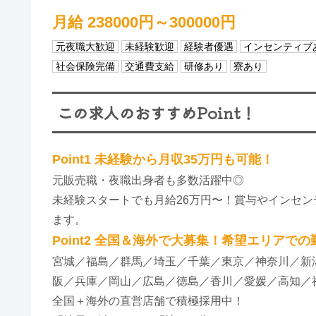
月給 238000円～300000円
元夜職大歓迎
未経験歓迎
経験者優遇
インセンティブ
社会保険完備
交通費支給
研修あり
寮あり
この求人のおすすめPoint！
Point1 未経験から月収35万円も可能！
元販売職・夜職出身者も多数活躍中◎
未経験スタートでも月給26万円〜！賞与やインセ
ます。
Point2 全国＆海外で大募集！希望エリアで
宮城／福島／群馬／埼玉／千葉／東京／神奈川／新
阪／兵庫／岡山／広島／徳島／香川／愛媛／高知／
全国＋海外の直営店舗で積極採用中！